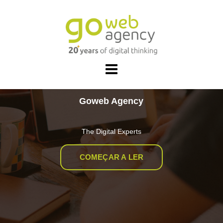
Skip
to
content
Goweb Agency
The Digital Experts
COMEÇAR A LER