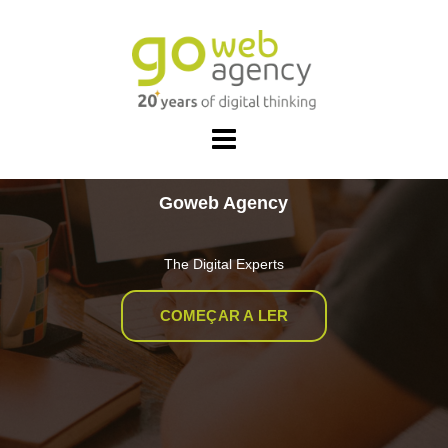
Skip
to
content
Goweb Agency
The Digital Experts
COMEÇAR A LER