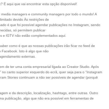
? É aqui que vai encontrar esta opção disponível!
ial media managers e community managers por todo o mundo! A
imitado devido Às restrições de
ado é que foi possível agendar publicações no Instagram, sendo
ecidas, só permitem publicar
ories e IGTV não estão complementados aqui.
saber como é que as nossas publicações irão ficar no feed de
 Facebook. Isto é algo que não
e agendamento externas.
em de ter uma conta empresarial ligada ao Creator Studio. Após
ão” no canto superior esquerdo do ecrã, quer seja para o “Instagram
agram Stories continuam a não ser possíveis de agendar (porquê
agem e da descrição, localização, hashtags, entre outras. Outro
ma publicação, algo que não era possível em ferramentas de