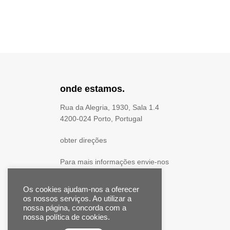
artigos
onde estamos.
Rua da Alegria, 1930, Sala 1.4
4200-024 Porto, Portugal
obter direções
Para mais informações envie-nos
uma mensagem para:
Os cookies ajudam-nos a oferecer
info@gowebagency.pt
os nossos serviços. Ao utilizar a
nossa página, concorda com a
2021 ©
Goweb Agency
nossa política de cookies.