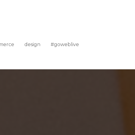
merce
design
#goweblive