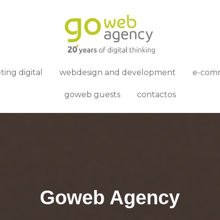
ing digital
webdesign and development
e-com
goweb guests
contactos
Goweb Agency