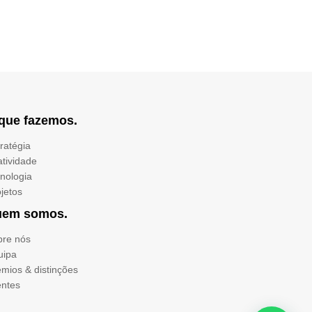
que fazemos.
ratégia
atividade
cnologia
ojetos
uem somos.
bre nós
uipa
émios & distinções
entes