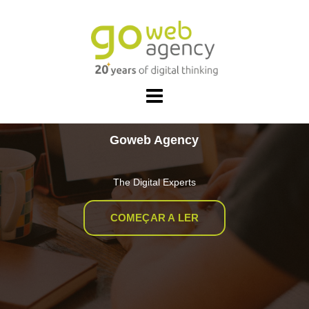
Skip
to
content
Goweb Agency
The Digital Experts
COMEÇAR A LER