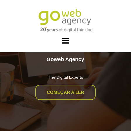
Skip
to
content
Goweb Agency
The Digital Experts
COMEÇAR A LER